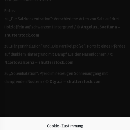
Fotos:
zu „Die Salzkonzentration“: Verschiedene Arten von Salz auf drei
Holzlöffeln auf schwarzem Hintergrund /
© Angelus_Svetlana –
shutterstock.com
zu „Hängerinhalation“ und „Die Partikelgröße“: Porträt eines Pferdes
auf dunklem Hintergrund mit Dampf aus den Nasenlöchern /
©
Naletova Elena – shutterstock.com
zu „Soleinhalation“: Pferd im nebeligen Sonnenaufgang mit
dampfenden Nüstern /
© Olga_i – shutterstock.com
Cookie-Zustimmung